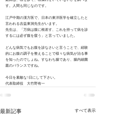
庭師は、根を診て、根腐れをいていないかを調べま
す。人間も同じなのです。
江戸中期の漢方医で、日本の東洋医学を確立したと
言われる吉益東洞先生がいます。
先生は、「万病は腹に根差す、これを持って病を診
するには必ず腹を窺う」と言っていました。
どんな病気でもお腹を診なさいと言うことで、経験
的にお腹の調子を整えることで様々な病気が治る事
を知ったのでしょね。すなわち腸であり、腸内細菌
叢のバランスですね。
今日を素敵な1日にして下さい。
代表取締役　大竹野有一
すべて表示
最新記事