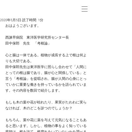
2020年5月5日
読了時間: 1分
おはようございます。
西諫早病院　東洋医学研究所センター長
田中保郎　先生　「考根論」
心と腸は一体である。植物が成長する上で根は何よ
りも大切である。
田中保郎先生は東洋医学に照らし合わせて「人間に
とっての根は腸であり、腸が心と関係している」と
言う「考根論」を提唱され、腸が人間の心身にとっ
ていかに重要な働きを持っているかを語られていま
す。その内容を数回で紹介します。
もしも木の葉や花が枯れたり、果実がたわわに実ら
なければ、木のどこを診つのでしょうか？
もちろん、葉や花に薬を与えて元気になることもあ
ると思います。しかし、植物の事をよく知っている