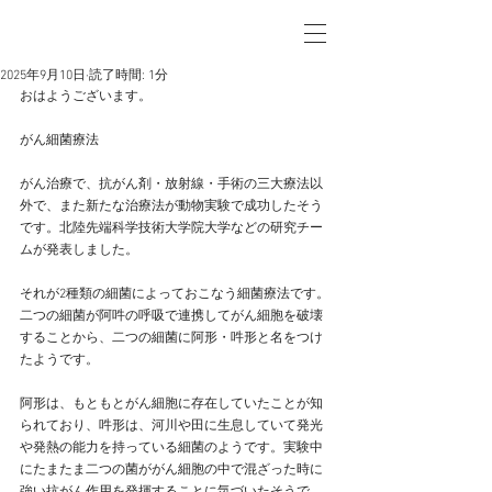
2025年9月10日
読了時間: 1分
おはようございます。
がん細菌療法
がん治療で、抗がん剤・放射線・手術の三大療法以
外で、また新たな治療法が動物実験で成功したそう
です。北陸先端科学技術大学院大学などの研究チー
ムが発表しました。
それが2種類の細菌によっておこなう細菌療法です。
二つの細菌が阿吽の呼吸で連携してがん細胞を破壊
することから、二つの細菌に阿形・吽形と名をつけ
たようです。
阿形は、もともとがん細胞に存在していたことが知
られており、吽形は、河川や田に生息していて発光
や発熱の能力を持っている細菌のようです。実験中
にたまたま二つの菌ががん細胞の中で混ざった時に