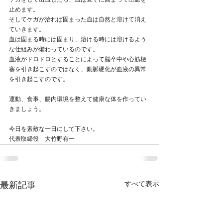
ケガをして出血したら、血は直ぐに固まって出血を
止めます。
そしてケガが治れば固まった血は自然と溶けて消え
ていきます。
血は固まる時には固まり、溶ける時には溶けるよう
な仕組みが備わっているのです。
血液がドロドロとすることによって脳卒中や心筋梗
塞を引き起こすのではなく、動脈硬化が血液の異常
を引き起こすのです。
運動、食事、腸内環境を整えて健康な体を作ってい
きましょう。
今日を素敵な一日にして下さい。
代表取締役　大竹野有一
すべて表示
最新記事