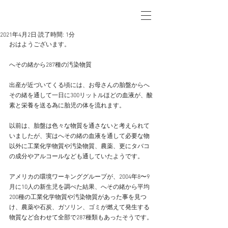
2021年4月2日
読了時間: 1分
おはようございます。
へその緒から287種の汚染物質
出産が近づいてくる頃には、お母さんの胎盤からへ
その緒を通して一日に300リットルほどの血液が、酸
素と栄養を送る為に胎児の体を流れます。
以前は、胎盤は色々な物質を通さないと考えられて
いましたが、実はへその緒の血液を通して必要な物
以外に工業化学物質や汚染物質、農薬、更にタバコ
の成分やアルコールなども通していたようです。
アメリカの環境ワーキンググループが、2004年8〜9
月に10人の新生児を調べた結果、へその緒から平均
200種の工業化学物質や汚染物質があった事を見つ
け、農薬や石炭、ガソリン、ゴミが燃えて発生する
物質など合わせて全部で287種類もあったそうです。