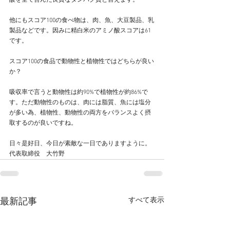
酸を全て含んだ良質なタンパク質と言えます。
他にもスコア100の食べ物は、肉、魚、大豆製品、乳
製品などです。因みに精白米のアミノ酸スコアは61
です。
スコア100の食品で動物性と植物性ではどちらが良い
か？
吸収率で言うと動物性は約90%で植物性が約86%で
す。ただ動物性のものは、肉には脂質、魚には塩分
が多い為、植物性、動物性の両方をバランスよく摂
取するのが良いですね。
日々是好日、今日が素敵な一日でありますように。
代表取締役　大竹野
すべて表示
最新記事