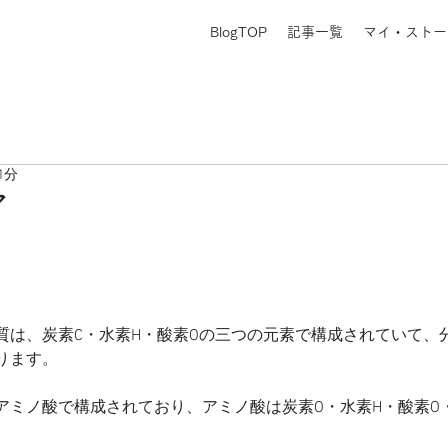
BlogTOP
記事一覧
マイ・ストー
1分
ア
質は、炭素C・水素H・酸素Oの三つの元素で構成されていて、
ります。
アミノ酸で構成されており、アミノ酸は炭素O・水素H・酸素O