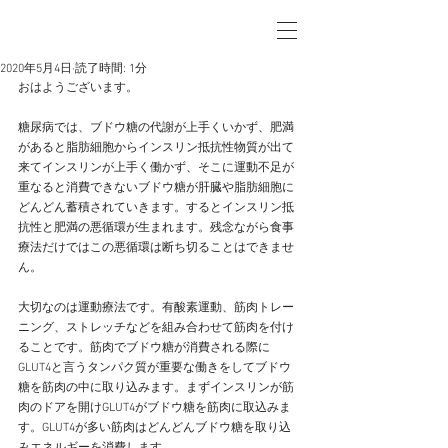
2020年5月4日
読了時間: 1分
おはようございます。
糖尿病では、ブドウ糖の代謝が上手くいかず、肥満
があると脂肪細胞からインスリン抵抗性物質が出て
来てインスリンが上手く働かず、そこに運動不足が
重なると消費できないブドウ糖が肝臓や脂肪細胞に
どんどん蓄積されていきます。するとインスリン抵
抗性と肥満の悪循環が生まれます。残念ながら食事
療法だけではこの悪循環は断ち切ることはできませ
ん。
大切なのは運動療法です。有酸素運動、筋肉トレー
ニング、ストレッチなどを組み合わせて筋肉を付け
ることです。筋肉でブドウ糖が消費される際に
GLUT4と言うタンパク質が重要な働きをしてブドウ
糖を筋肉の中に取り込みます。まずインスリンが筋
肉のドアを開けGLUT4がブドウ糖を筋肉に取込みま
す。GLUT4が多い筋肉はどんどんブドウ糖を取り込