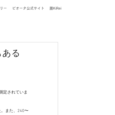
リー
ビオータ公式サイト
腸KiRei
もある
て測定されていま
。また、240〜