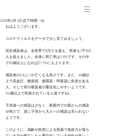
2020年3月1日
読了時間: 1分
おはようございます。
コロナウィルスをデータで少し見てみましょう。
現在感染者は、全世界で8万人を超え、死者も2千800
人を超えました。全体に死亡率は3.8%です。その中
で80歳以上になれば21.9%にも上ります。
感染者の5人に1が亡くなる高さです。また、60歳以
上で高血圧、糖尿病、循環器・呼吸器に疾患がある
人、そして癌の罹患者が重症化しやすいようです。
(60歳以上で投薬されている人達ですね)。
子供達への感染は少なく、家庭内での親からの感染
が殆どで、逆に子供から大人への感染は見られない
ようです。
このように、高齢や疾患による投薬で免疫力が落ち