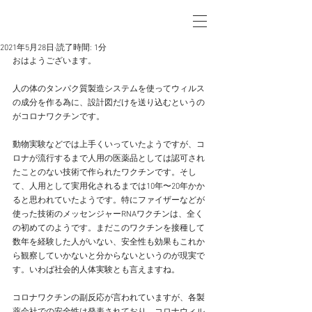
2021年5月28日
読了時間: 1分
おはようございます。
人の体のタンパク質製造システムを使ってウィルス
の成分を作る為に、設計図だけを送り込むというの
がコロナワクチンです。
動物実験などでは上手くいっていたようですが、コ
ロナが流行するまで人用の医薬品としては認可され
たことのない技術で作られたワクチンです。そし
て、人用として実用化されるまでは10年〜20年かか
ると思われていたようです。特にファイザーなどが
使った技術のメッセンジャーRNAワクチンは、全く
の初めてのようです。まだこのワクチンを接種して
数年を経験した人がいない、安全性も効果もこれか
ら観察していかないと分からないというのが現実で
す。いわば社会的人体実験とも言えますね。
コロナワクチンの副反応が言われていますが、各製