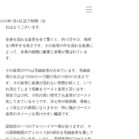
2020年7月6日
読了時間: 1分
おはようございます。
全身を流れる血管を全て繋ぐと、約10万キロ、地球
を2周半する長さです。その血管の中を流れる血液に
よって、全身の細胞に酸素と栄養が運ばれていま
す。
その血管の99%は毛細血管が占めています。毛細血
管の太さは100分の1mで髪の毛の10分の1の太さで
す。その血管に血液が流れない状態が続くと、いづ
れ消えてしまう現象をゴースト血管と言います。
現在では20代、30代の若い世代でも血管がゴースト
化してきているそうです。冷え性や筋肉痛、骨粗し
ょう症などの原因になりますが、特に脳がゴースト
血管のダメージを受けやすい臓器です。
認知症の一つのアルツハイマー病がありますが、そ
の原因物質のアミロイドβの排出を毛細血管を通して