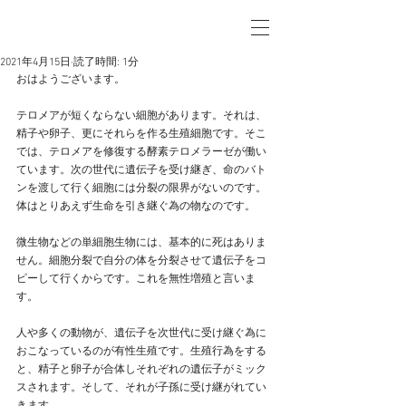
2021年4月15日
読了時間: 1分
おはようございます。
テロメアが短くならない細胞があります。それは、
精子や卵子、更にそれらを作る生殖細胞です。そこ
では、テロメアを修復する酵素テロメラーゼが働い
ています。次の世代に遺伝子を受け継ぎ、命のバト
ンを渡して行く細胞には分裂の限界がないのです。
体はとりあえず生命を引き継ぐ為の物なのです。
微生物などの単細胞生物には、基本的に死はありま
せん。細胞分裂で自分の体を分裂させて遺伝子をコ
ピーして行くからです。これを無性増殖と言いま
す。
人や多くの動物が、遺伝子を次世代に受け継ぐ為に
おこなっているのが有性生殖です。生殖行為をする
と、精子と卵子が合体しそれぞれの遺伝子がミック
スされます。そして、それが子孫に受け継がれてい