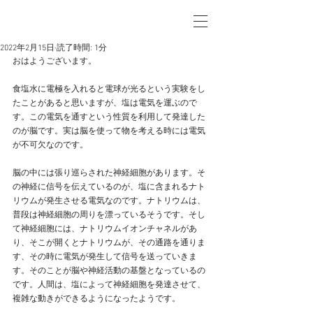
2022年2月15日
読了時間: 1分
おはようございます。
食塩水に電極を入れると電球が光るという実験をし
たことがあると思いますが、塩は電気を運ぶので
す。この電気を通すという性質を利用して発達した
のが脳です。実は脳を使って物を考える時には電気
が不可欠なのです。
脳の中には張り巡らされた神経細胞があります。そ
の神経に信号を伝えているのが、塩に含まれるナト
リウムが発生させる電気なのです。ナトリウムは、
普段は神経細胞の周りを漂っているそうです。そし
て神経細胞には、ナトリウムイオンチャネルがあ
り、そこが開くとナトリウムが、その通路を通りま
す、その時に電気が発生して信号を送っていきま
す。そのことが脳や神経活動の基盤となっているの
です。人間は、塩によって神経細胞を発達させて、
複雑な動きができるようになったようです。