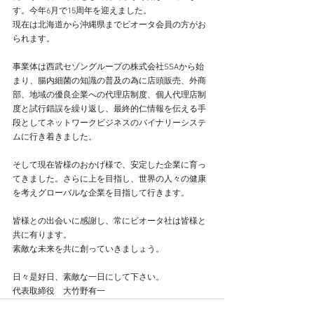
す。今年6月で15周年を迎えました。
現在は北海道から沖縄県までビオータ会員の方がお
られます。
事業体は西武セゾングループの株式会社SSAから始
まり、腸内細菌の知識の普及の為に店頭販売、外商
部、地域の優良企業への代理店制度、個人代理店制
度と試行錯誤を繰り返し、最終的仁情報を伝える手
段としてネットワークビジネスのバイナリーシステ
ムに行き着きました。
そして現在皆様のおかげ様で、安定した企業に育っ
てきました。さらに上を目指し、世界の人々の健康
を考えグローバルな企業を目指して行きます。
皆様との出会いに感謝し、常にビオータ社は皆様と
共に有ります。
素敵な未来を共に創っていきましょう。
日々是好日、素敵な一日にして下さい。
代表取締役　大竹野有一