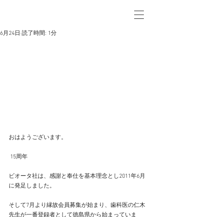
6月24日
読了時間: 1分
おはようございます。
 15周年
ビオータ社は、感謝と奉仕を基本理念とし2011年6月
に発足しました。
そして7月より縁故会員募集が始まり、歯科医の仁木
先生が一番登録者として徳島県から始まっていま