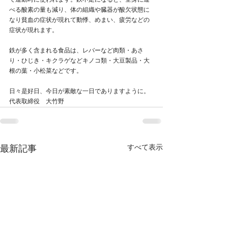
て運動時に使われます。鉄不足になると、全身に運
べる酸素の量も減り、体の組織や臓器が酸欠状態に
なり貧血の症状が現れて動悸、めまい、疲労などの
症状が現れます。
鉄が多く含まれる食品は、レバーなど肉類・あさ
り・ひじき・キクラゲなどキノコ類・大豆製品・大
根の葉・小松菜などです。
日々是好日、今日が素敵な一日でありますように。
代表取締役　大竹野
すべて表示
最新記事