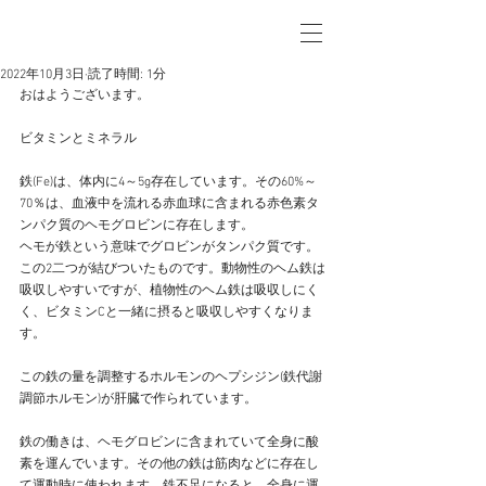
2022年10月3日
読了時間: 1分
おはようございます。
ビタミンとミネラル
鉄(Fe)は、体内に4～5g存在しています。その60%～
70％は、血液中を流れる赤血球に含まれる赤色素タ
ンパク質のヘモグロビンに存在します。
ヘモが鉄という意味でグロビンがタンパク質です。
この2二つが結びついたものです。動物性のヘム鉄は
吸収しやすいですが、植物性のヘム鉄は吸収しにく
く、ビタミンCと一緒に摂ると吸収しやすくなりま
す。
この鉄の量を調整するホルモンのヘプシジン(鉄代謝
調節ホルモン)が肝臓で作られています。
鉄の働きは、ヘモグロビンに含まれていて全身に酸
素を運んでいます。その他の鉄は筋肉などに存在し