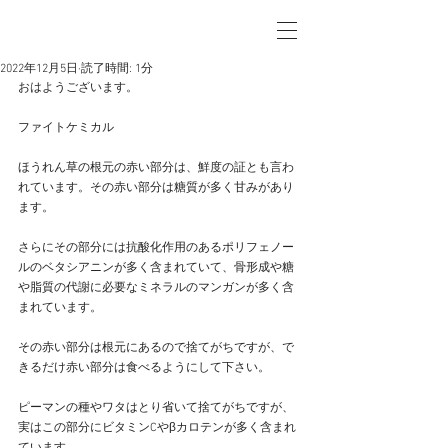
2022年12月5日
読了時間: 1分
おはようございます。
ファイトケミカル
ほうれん草の根元の赤い部分は、鮮度の証とも言わ
れています。その赤い部分は糖質が多く甘みがあり
ます。
さらにその部分には抗酸化作用のあるポリフェノー
ルのベタシアニンが多く含まれていて、骨形成や糖
や脂質の代謝に必要なミネラルのマンガンが多く含
まれています。
その赤い部分は根元にあるので捨てがちですが、で
きるだけ赤い部分は食べるようにして下さい。
ピーマンの種やワタはとり省いて捨てがちですが、
実はこの部分にビタミンCやβカロテンが多く含まれ