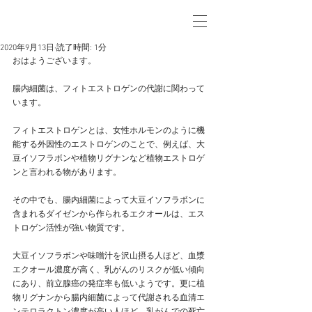
2020年9月13日
読了時間: 1分
おはようございます。
腸内細菌は、フィトエストロゲンの代謝に関わって
います。
フィトエストロゲンとは、女性ホルモンのように機
能する外因性のエストロゲンのことで、例えば、大
豆イソフラボンや植物リグナンなど植物エストロゲ
ンと言われる物があります。
その中でも、腸内細菌によって大豆イソフラボンに
含まれるダイゼンから作られるエクオールは、エス
トロゲン活性が強い物質です。
大豆イソフラボンや味噌汁を沢山摂る人ほど、血漿
エクオール濃度が高く、乳がんのリスクが低い傾向
にあり、前立腺癌の発症率も低いようです。更に植
物リグナンから腸内細菌によって代謝される血清エ