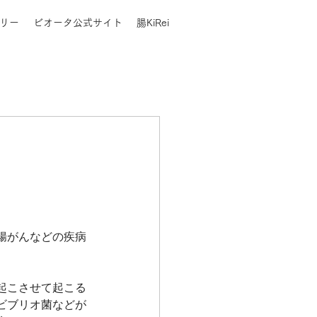
リー
ビオータ公式サイト
腸KiRei
腸がんなどの疾病
起こさせて起こる
ビブリオ菌などが