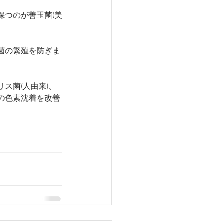
保つのが善玉菌(美
菌の繁殖を防ぎま
ス菌(人由来)、
の色素沈着を改善