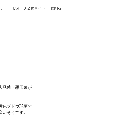
リー
ビオータ公式サイト
腸KiRei
和見菌・悪玉菌が
黄色ブドウ球菌で
多いそうです。