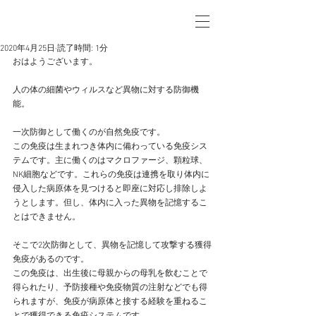
2020年4月25日
読了時間: 1分
おはようございます。
人の体の細菌やウィルスなど異物に対する防御機
能。
一次防御として働くのが自然免疫です。
この免疫は生まれつき体内に備わっている免疫シス
テムです。主に働くのはマクロファージ、顆粒球、
NK細胞などです。これらの免疫は連携を取り体内に
侵入した病原体を見つけると即座に対応し排除しよ
うとします。但し、体内に入った異物を記憶するこ
とはできません。
そこで2次防御として、異物を記憶して攻撃する獲得
免疫があるのです。
この免疫は、出生後に母親からの母乳を飲むことで
得られたり、予防接種や免疫物質の注射などでも得
られますが、免疫が病原体と接する経験を重ねるこ