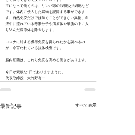
とで獲得できる免疫システムです。
主になって働くのは、リンパ球のT細胞とB細胞など
です。体内に侵入した異物を記憶する事ができま
す。自然免疫だけでは防ぐことができない異物、血
液中に流れている毒素分子や病原体や細胞の中に入
り込んだ病原体を除去します。
コロナに対する獲得免疫を得られたかを調べるの
が、今言われている抗体検査です。
腸内細菌は、これら免疫を高める働きがあります。
今日が素敵な1日でありますように。
代表取締役　大竹野有一
すべて表示
最新記事