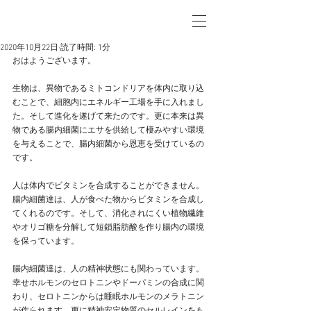
2020年10月22日
読了時間: 1分
おはようございます。
生物は、異物であるミトコンドリアを体内に取り込
むことで、細胞内にエネルギー工場を手に入れまし
た。そして進化を遂げて来たのです。更に本来は異
物である腸内細菌にエサを供給して棲みやすい環境
を与えることで、腸内細菌から恩恵を受けているの
です。
人は体内でビタミンを合成することができません。
腸内細菌達は、人が食べた物からビタミンを合成し
てくれるのです。そして、消化されにくい植物繊維
やオリゴ糖を分解して短鎖脂肪酸を作り腸内の環境
を保っています。
腸内細菌達は、人の精神状態にも関わっています。
幸せホルモンのセロトニンやドーパミンの合成に関
わり、セロトニンからは睡眠ホルモンのメラトニン