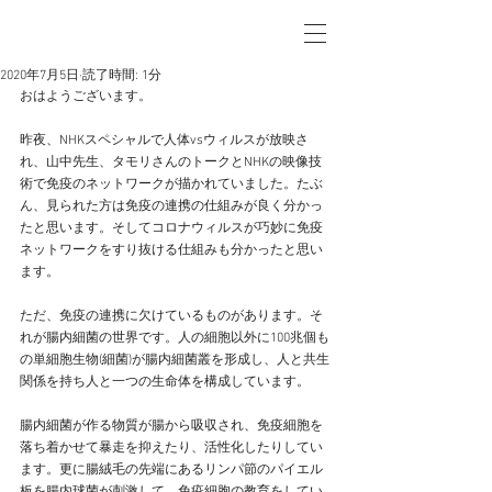
2020年7月5日
読了時間: 1分
おはようございます。
昨夜、NHKスペシャルで人体vsウィルスが放映さ
れ、山中先生、タモリさんのトークとNHKの映像技
術で免疫のネットワークが描かれていました。たぶ
ん、見られた方は免疫の連携の仕組みが良く分かっ
たと思います。そしてコロナウィルスが巧妙に免疫
ネットワークをすり抜ける仕組みも分かったと思い
ます。
ただ、免疫の連携に欠けているものがあります。そ
れが腸内細菌の世界です。人の細胞以外に100兆個も
の単細胞生物(細菌)が腸内細菌叢を形成し、人と共生
関係を持ち人と一つの生命体を構成しています。
腸内細菌が作る物質が腸から吸収され、免疫細胞を
落ち着かせて暴走を抑えたり、活性化したりしてい
ます。更に腸絨毛の先端にあるリンパ節のパイエル