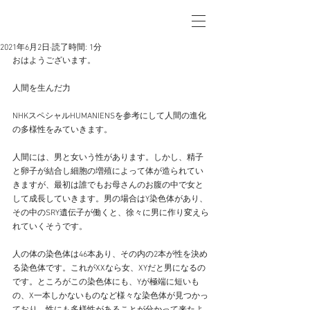
2021年6月2日
読了時間: 1分
おはようございます。
人間を生んだ力
NHKスペシャルHUMANIENSを参考にして人間の進化
の多様性をみていきます。
人間には、男と女いう性があります。しかし、精子
と卵子が結合し細胞の増殖によって体が造られてい
きますが、最初は誰でもお母さんのお腹の中で女と
して成長していきます。男の場合はY染色体があり、
その中のSRY遺伝子が働くと、徐々に男に作り変えら
れていくそうです。
人の体の染色体は46本あり、その内の2本が性を決め
る染色体です。これがXXなら女、XYだと男になるの
です。ところがこの染色体にも、Yが極端に短いも
の、X一本しかないものなど様々な染色体が見つかっ