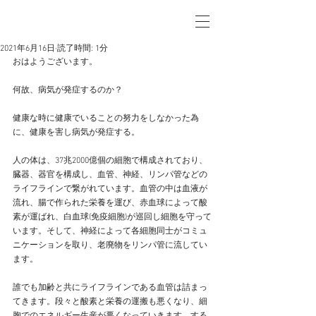
2021年6月16日
読了時間: 1分
おはようございます。
何故、病気が発症するのか？
健康な時に健康でいることの努力をしなかった為
に、健康を害し病気が発症する。
人の体は、37兆2000億個の細胞で構成されており、
臓器、器官を構成し、血管、神経、リンパ管などの
ライフラインで繋がれています。血管の中は血液が
流れ、腸で作られた栄養を運び、赤血球によって酸
素が運ばれ、白血球(免疫細胞)が巡回し細胞を守って
います。そして、神経によって各細胞同士がコミュ
ニケーションを取り、老廃物をリンパ管に流してい
ます。
誰でも加齢と共にライフラインである血管は詰まっ
てきます。段々と酸素と栄養の運搬も悪くなり、細