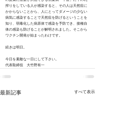
の皮膚に痘瘡が沢山できる伝染病「牛痘」に牛の乳
搾りをしている人が感染すると、その人は天然痘に
かからないことから、人にとってダメージの少ない
病気に感染することで天然痘を防げるということを
知り、弱毒化した病原体で感染を予防でき、接種自
体の感染も防げることが解明されました。そこから
ワクチン開発が始まったわけです。
続きは明日。
今日を素敵な一日にして下さい。
代表取締役　大竹野有一
すべて表示
最新記事