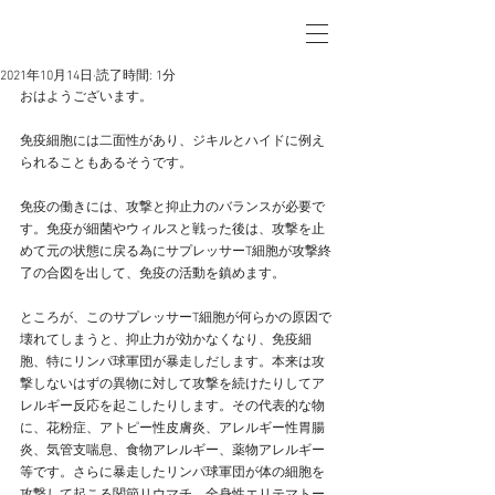
2021年10月14日
読了時間: 1分
おはようございます。
免疫細胞には二面性があり、ジキルとハイドに例え
られることもあるそうです。
免疫の働きには、攻撃と抑止力のバランスが必要で
す。免疫が細菌やウィルスと戦った後は、攻撃を止
めて元の状態に戻る為にサプレッサーT細胞が攻撃終
了の合図を出して、免疫の活動を鎮めます。
ところが、このサプレッサーT細胞が何らかの原因で
壊れてしまうと、抑止力が効かなくなり、免疫細
胞、特にリンパ球軍団が暴走しだします。本来は攻
撃しないはずの異物に対して攻撃を続けたりしてア
レルギー反応を起こしたりします。その代表的な物
に、花粉症、アトピー性皮膚炎、アレルギー性胃腸
炎、気管支喘息、食物アレルギー、薬物アレルギー
等です。さらに暴走したリンパ球軍団が体の細胞を