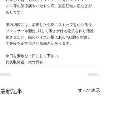
攻撃して起こる関節リウマチ、全身性エリテマトー
デス等の膠原病やバセドウ病、重症筋無力症などが
あります。
腸内細菌には、暴走した免疫にストップをかけるサ
プレッサーT細胞に対して働きかける物質を作り活性
化させたり、腸のパイエル板にあるM細胞を刺激し
て免疫を正常化させる働きがあります。
今日を素敵な一日にして下さい。
代表取締役　大竹野有一
すべて表示
最新記事