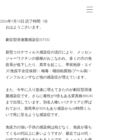
2024年7月10日
読了時間: 1分
おはようございます。
劇症型溶連菌感染症(STSS)
新型コロナウィルス感染症の流行により、メッセン
ジャーワクチンの接種がおこなわれ、多くの方の免
疫系が低下したり、異常を起こし、帯状疱疹・エイ
ズ(免疫不全症候群)・梅毒・咽頭粘膜熱(プール病)・
インフルエンザなど他の感染症が増えています。
また、今年に入り急速に増えてきたのが劇症型溶連
菌感染症です。さらに毒性が9倍もある変異株(MIUK)
まで出現しています。別名人喰いバクテリアと呼ば
れており、致死率が30%もあり感染から48時間くら
いで死に至るような感染症です。
免疫力の強い子供の感染例は殆どなく、免疫が落ち
てくる60代以上に多いようですが、最近では40代・