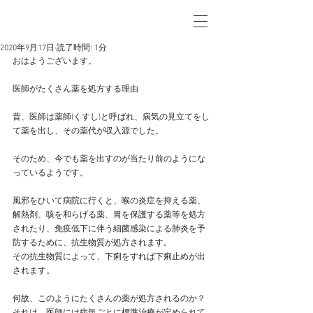
2020年9月17日
読了時間: 1分
おはようございます。
医師がたくさん薬を処方する理由
昔、医師は薬師(くすし)と呼ばれ、病気の見立てをし
て薬を出し、その薬代が収入源でした。
そのため、今でも薬を出すのが当たり前のようにな
っているようです。
風邪をひいて病院に行くと、喉の炎症を抑える薬、
解熱剤、咳を和らげる薬、胃を保護する薬等を処方
されたり、免疫低下に伴う細菌感染による肺炎を予
防するために、抗生物質が処方されます。
その抗生物質によって、下痢をすれば下痢止めが出
されます。
何故、このようにたくさんの薬が処方されるのか？