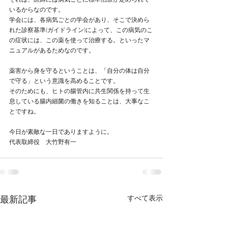
それは、医師には病気ごとに標準治療が定められて
いるからなのです。
学会には、各病気ごとの学会があり、そこで決めら
れた診察基準(ガイドライン)によって、この病気のこ
の症状には、この薬を使って治療する。といったマ
ニュアルがあるためなのです。
薬害から身を守るということは、「自分の体は自分
で守る」という意識を高めることです。
そのためにも、ヒトの腸管内に共生関係を持って生
息している腸内細菌の働きを知ることは、大事なこ
とですね。
今日が素敵な一日でありますように。
代表取締役　大竹野有一
すべて表示
最新記事