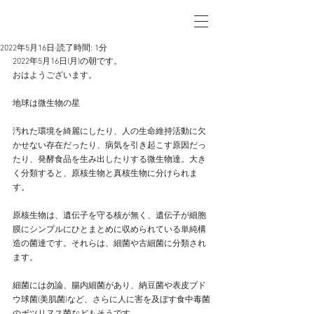
2022年5月16日
読了時間: 1分
2022年5月16日(月)の朝です。
おはようございます。
地球は微生物の星
汚れた環境を綺麗にしたり、人の生命維持活動に欠
かせない存在だったり、病気を引き起こす原因だっ
たり、発酵食品を生み出したりする微生物達。大き
く分類すると、原核生物と真核生物に分けられま
す。
原核生物は、遺伝子を守る核が無く、遺伝子が細胞
膜にシンプルにひとまとめに収められている単純構
造の菌達です。それらは、細菌や古細菌に分類され
ます。
細菌には勿論、腸内細菌があり、納豆菌や表皮ブド
ウ球菌(美肌菌)など、さらに人に害を及ぼす食中毒菌