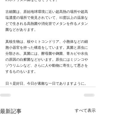
のボツリヌス菌などもそうです。
古細菌は、原始地球環境に近い超高熱の場所や超高
塩濃度の場所で発見されていて、80度以上の温泉な
どで生きれる高熱菌や消化管でメタンを作るメタン
菌などがあります。
真核生物は、核やミトコンドリア、小胞体などの細
胞小器官を持った構造をしています。真菌と原虫に
分類され、真菌には、酵母菌や麹菌、青カビや水虫
の原因の白癬菌などがいます。原虫にはミジンコや
ゾウリムシなど、さらに人や動物に寄生して悪さを
するものもいます。
日々是好日、今日が素敵な一日でありますように。
すべて表示
最新記事