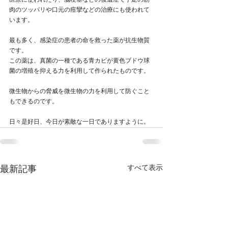
医療に使われたり、脳梗塞などの後遺症で手足の筋
肉のツッパリや口元の痙攣などの治療にも使われて
います。
最も多く、感染症の患者の命を救った薬が抗生物質
です。
この薬は、真菌の一種である青カビが黄色ブドウ球
菌の増殖を抑える力を利用して作られたものです。
微生物からの脅威を微生物の力を利用して防ぐこと
もできるのです。
日々是好日、今日が素敵な一日でありますように。
すべて表示
最新記事