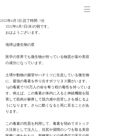
2022年6月1日
読了時間: 1分
2022年6月1日(水)の朝です。
おはようございます。
地球は微生物の星
医学の世界でも微生物が持っている物質が薬や美容
の成分になっています。
土壌や動物の腸管やハチミツに生息している微生物
に、最強の毒素を作り出すボツリヌス菌がいます。
1gの毒素で100万人の命を奪う程の毒性を持っていま
す。例えば、この毒素が体内に入ると神経機能を阻
害して筋肉が麻痺して脱力感や息苦しさを感じるよ
うになります。さらに酷くなると死に至ることがあ
ります。
この毒素の性質を利用して、毒素を弱めてボトック
ス注射として注入し、目尻や眉間のシワを取る美容