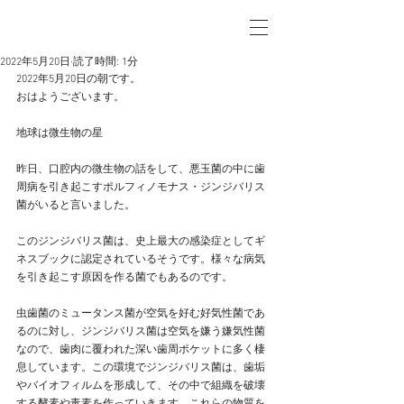
2022年5月20日
読了時間: 1分
2022年5月20日の朝です。
おはようございます。
地球は微生物の星
昨日、口腔内の微生物の話をして、悪玉菌の中に歯
周病を引き起こすポルフィノモナス・ジンジバリス
菌がいると言いました。
このジンジバリス菌は、史上最大の感染症としてギ
ネスブックに認定されているそうです。様々な病気
を引き起こす原因を作る菌でもあるのです。
虫歯菌のミュータンス菌が空気を好む好気性菌であ
るのに対し、ジンジバリス菌は空気を嫌う嫌気性菌
なので、歯肉に覆われた深い歯周ポケットに多く棲
息しています。この環境でジンジバリス菌は、歯垢
やバイオフィルムを形成して、その中で組織を破壊