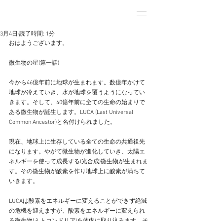
3月4日
読了時間: 1分
おはようございます。
微生物の星(第一話)
今から46億年前に地球が生まれます。数億年かけて
地球が冷えていき、水が地球を覆うようになってい
きます。そして、40億年前に全ての生命の始まりで
ある微生物が誕生します。LUCA (Last Universal 
Common Ancestor)と名付けられました。
現在、地球上に生存している全ての生命の共通祖先
になります。やがて微生物が進化していき、太陽エ
ネルギーを使って成長する(光合成)微生物が生まれま
す。その微生物が酸素を作り地球上に酸素が満ちて
いきます。
LUCAは酸素をエネルギーに変えることができず絶滅
の危機を迎えますが、酸素をエネルギーに変えられ