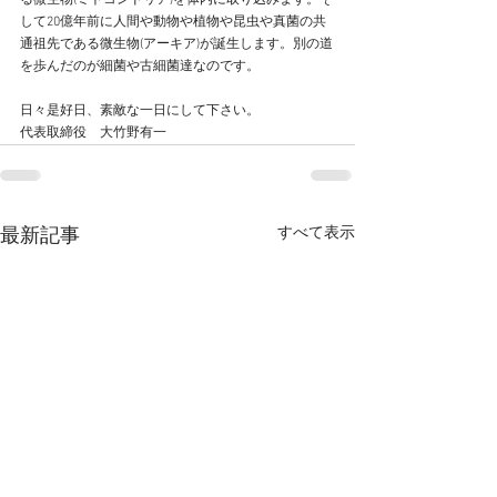
る微生物(ミトコンドリア)を体内に取り込みます。そ
して20億年前に人間や動物や植物や昆虫や真菌の共
通祖先である微生物(アーキア)が誕生します。別の道
を歩んだのが細菌や古細菌達なのです。
日々是好日、素敵な一日にして下さい。
代表取締役　大竹野有一
すべて表示
最新記事