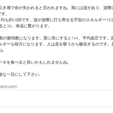
引き潮で命が失われると言われますね。海には波があり、波際
です。
平均も約18回です。波が波際に打ち寄せる宇宙のエネルギー18
ると36。体温に繋がります。
鼓動の脈拍数になります。更に倍にすると144、平均血圧です。
ルギーも味方になります。人は息を吸うから酸化するのです。
ね。
ータを食べると良いかもしれませんね。
敵な一日にして下さい。
akeno.com/