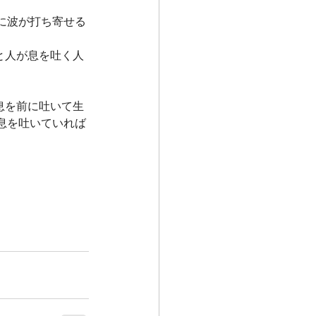
に波が打ち寄せる
と人が息を吐く人
息を前に吐いて生
息を吐いていれば