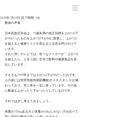
2025年1月29日
読了時間: 1分
数値の矛盾
日本高血圧学会は、75歳未満の血圧目標を上が140下
が90だったものを上が130下が80に変更し、上が130
を超えると健康リスクが高まると注意を呼びかけて
います。
それに伴いテレビでは、色々なメーカーが「上が130
を超えたら」と言う謳い文句で飲料や健康食品を宣
伝しています。
そもそも1999年までは上が160下が95だったのです。
人の体には恒常性維持調節機能(ホメオスタシス)が備
わっており、常に体を一定に保っています。その為
に数値も上がったり下がったりしているのです。
それでは少し考えてみましょう。
体重が100kgある方と体重が40kgしかない方を比べて