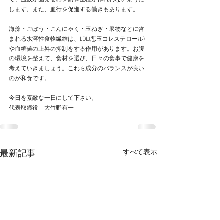
で、血液が固まるのを防ぎ血栓が作れれないように
します。また、血行を促進する働きもあります。
海藻・ごぼう・こんにゃく・玉ねぎ・果物などに含
まれる水溶性食物繊維は、LDL(悪玉コレステロール)
や血糖値の上昇の抑制をする作用があります。お腹
の環境を整えて、食材を選び、日々の食事で健康を
考えていきましょう。これら成分のバランスが良い
のが和食です。
今日を素敵な一日にして下さい。
代表取締役　大竹野有一
すべて表示
最新記事