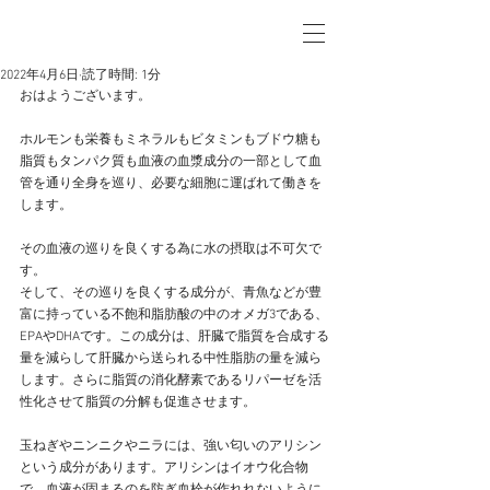
2022年4月6日
読了時間: 1分
おはようございます。
ホルモンも栄養もミネラルもビタミンもブドウ糖も
脂質もタンパク質も血液の血漿成分の一部として血
管を通り全身を巡り、必要な細胞に運ばれて働きを
します。
その血液の巡りを良くする為に水の摂取は不可欠で
す。
そして、その巡りを良くする成分が、青魚などが豊
富に持っている不飽和脂肪酸の中のオメガ3である、
EPAやDHAです。この成分は、肝臓で脂質を合成する
量を減らして肝臓から送られる中性脂肪の量を減ら
します。さらに脂質の消化酵素であるリパーゼを活
性化させて脂質の分解も促進させます。
玉ねぎやニンニクやニラには、強い匂いのアリシン
という成分があります。アリシンはイオウ化合物