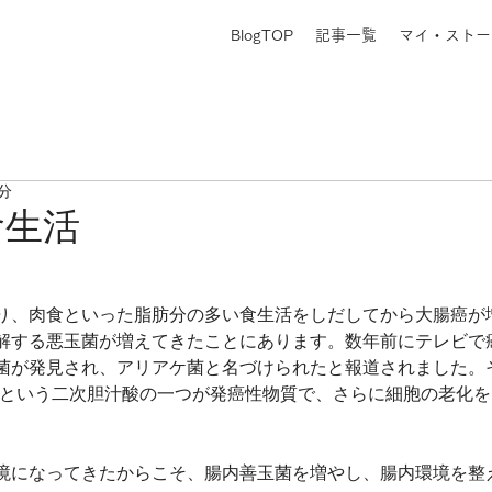
BlogTOP
記事一覧
マイ・ストー
1分
食生活
り、肉食といった脂肪分の多い食生活をしだしてから大腸癌が
解する悪玉菌が増えてきたことにあります。数年前にテレビで
菌が発見され、アリアケ菌と名づけられたと報道されました。
ル酸)という二次胆汁酸の一つが発癌性物質で、さらに細胞の老化
境になってきたからこそ、腸内善玉菌を増やし、腸内環境を整