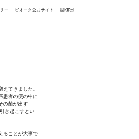
リー
ビオータ公式サイト
腸KiRei
増えてきました。
癌患者の便の中に
その菌が出す
を引き起こすとい
えることが大事で