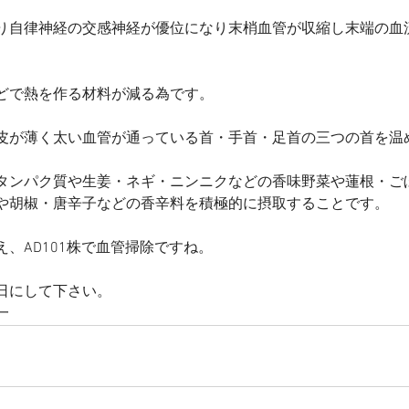
り自律神経の交感神経が優位になり末梢血管が収縮し末端の血
どで熱を作る材料が減る為です。
皮が薄く太い血管が通っている首・手首・足首の三つの首を温
タンパク質や生姜・ネギ・ニンニクなどの香味野菜や蓮根・ご
や胡椒・唐辛子などの香辛料を積極的に摂取することです。
、AD101株で血管掃除ですね。
日にして下さい。
一