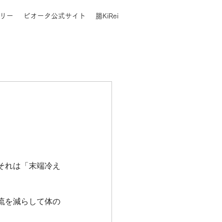
リー
ビオータ公式サイト
腸KiRei
それは「末端冷え
流を減らして体の