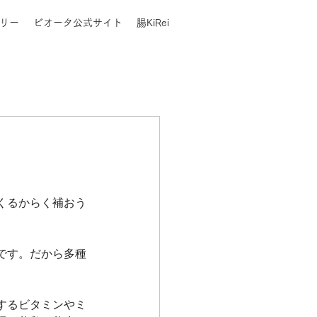
リー
ビオータ公式サイト
腸KiRei
くるからく補おう
です。だから多種
。
するビタミンやミ