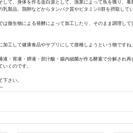
そして、身体を作る蛋白源として、漁業によって魚を獲り、養
の乳製品、鶏卵などからタンパク質やビタミンB群を摂取して
では微生物による発酵によって加工したり、そのまま調理して
に加工して健康食品やサプリにして接種しようという物ですね
唾液・胃液・膵液・胆汁酸・腸内細菌が作る酵素で分解され再
ていくのです。
て下さい。
一