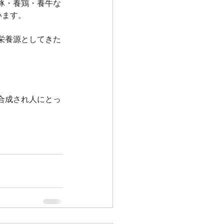
豚・養鶏・養牛な
います。
栄養源としてきた
。
合成され人にとっ