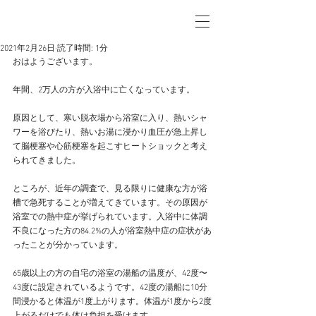
2021年2月26日
読了時間: 1分
おはようございます。
年間、2万人の方が入浴中に亡くなっています。
原因として、寒い脱衣場から浴室に入り、熱いシャ
ワーを浴びたり、熱いお湯に浸かり血圧が急上昇し
て脳梗塞や心筋梗塞を起こすヒートショックと考え
られてきました。
ところが、近年の調査で、見る限りに健康な方が浴
槽で急死することが増えてきています。その原因が
浴室での熱中症が挙げられています。入浴中に体調
不良になった方の84.2%の人が浴室熱中症の症状があ
ったことが分かっています。
65歳以上の方の自宅の浴室の湯船の温度が、42度〜
43度に設定されているようです。42度の湯船に10分
間浸かると体温が1度上がります。体温が1度から2度