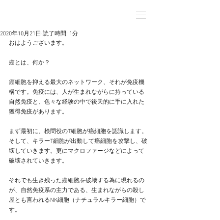
2020年10月21日
読了時間: 1分
おはようございます。
癌とは、何か？
癌細胞を抑える最大のネットワーク、それが免疫機
構です。免疫には、人が生まれながらに持っている
自然免疫と、色々な経験の中で後天的に手に入れた
獲得免疫があります。
まず最初に、検問役のT細胞が癌細胞を認識します。
そして、キラーT細胞が出動して癌細胞を攻撃し、破
壊していきます。更にマクロファージなどによって
破壊されていきます。
それでも生き残った癌細胞を破壊する為に現れるの
が、自然免疫系の主力である、生まれながらの殺し
屋とも言われるNK細胞（ナチュラルキラー細胞）で
す。