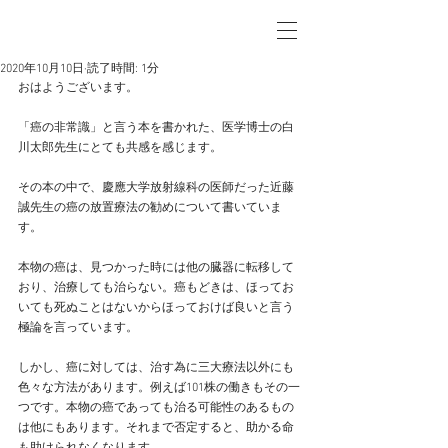
2020年10月10日
読了時間: 1分
おはようございます。
「癌の非常識」と言う本を書かれた、医学博士の白
川太郎先生にとても共感を感じます。
その本の中で、慶應大学放射線科の医師だった近藤
誠先生の癌の放置療法の勧めについて書いていま
す。
本物の癌は、見つかった時には他の臓器に転移して
おり、治療しても治らない。癌もどきは、ほってお
いても死ぬことはないからほっておけば良いと言う
極論を言っています。
しかし、癌に対しては、治す為に三大療法以外にも
色々な方法があります。例えば101株の働きもその一
つです。本物の癌であっても治る可能性のあるもの
は他にもあります。それまで否定すると、助かる命