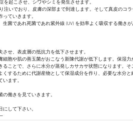
膚に炎症を起こさせ、シワやシミを発生させます。
年中降り注いでおり、皮膚の深部まで到達します。そして真皮のコ
作っていきます。
生菌であれ死菌であれ紫外線 (UV) を効率よく吸収する働き
失させ、表皮層の抵抗力を低下させます。
膚細胞や肌の善玉菌がおこなう新陳代謝が低下します。保湿力
きることで、さらに水分が蒸発しカサカサ状態になります。そ
よくするために代謝産物として保湿成分を作り、必要な水分と
ています。
菌の働きを見ていきます。
日にして下さい。
一