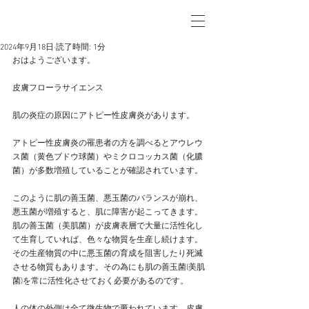
2024年9月18日
読了時間: 1分
おはようございます。
皮膚フローラサイエンス
肌の炎症の原因にアトピー性皮膚炎があります。
アトピー性皮膚炎の罹患者の方を調べるとアウレウ
ス菌（黄色ブドウ球菌）やミクロコッカス菌（化膿
菌）が多数増殖していることが確認されています。
このように肌の善玉菌、悪玉菌のバランスが崩れ、
悪玉菌が増殖すると、肌に障害が起こってきます。
肌の善玉菌（美肌菌）が皮膚表層で大量に活性化し
て生育していれば、色々な物質を生産し続けます。
その生産物質の中に悪玉菌の育成を阻害したり死滅
させる物質もあります。その為にも肌の善玉菌(美肌
菌)を常に活性化させておく必要があるのです。