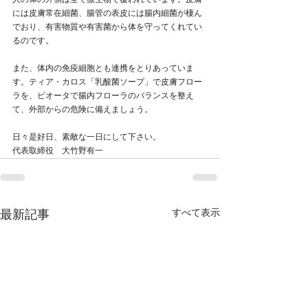
人の体の外側は全て微生物で覆われています。皮膚
には皮膚常在細菌、腸管の表皮には腸内細菌が棲ん
でおり、有害物質や有害菌から体を守ってくれてい
るのです。
また、体内の免疫細胞とも連携をとりあっていま
す。ティア・カロス「乳酸菌ソープ」で皮膚フロー
ラを、ビオータで腸内フローラのバランスを整え
て、外部からの危険に備えましょう。
日々是好日、素敵な一日にして下さい。
代表取締役　大竹野有一
すべて表示
最新記事