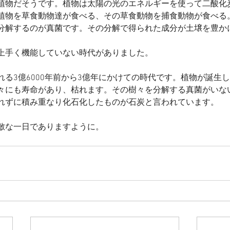
植物だそうです。植物は太陽の光のエネルギーを使って二酸化
植物を草食動物達が食べる、その草食動物を捕食動物が食べる
分解するのが真菌です。その分解で得られた成分が土壌を豊か
上手く機能していない時代がありました。
れる3億6000年前から3億年にかけての時代です。植物が誕生
々にも寿命があり、枯れます。その樹々を分解する真菌がいな
れずに積み重なり化石化したものが石炭と言われています。
敵な一日でありますように。