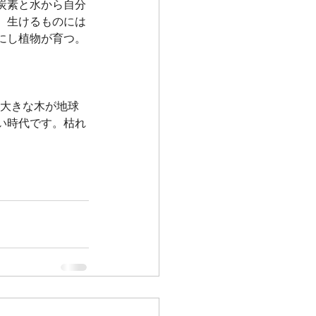
炭素と水から自分
。生けるものには
にし植物が育つ。
し大きな木が地球
い時代です。枯れ