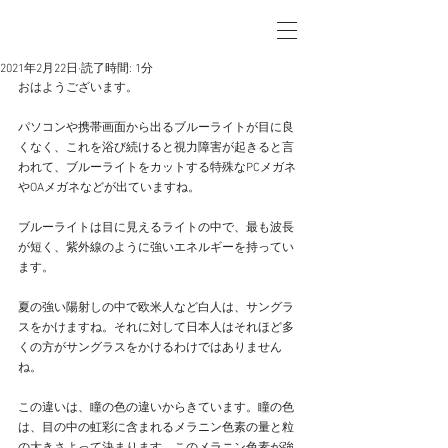
2021年2月22日
読了時間: 1分
おはようございます。
パソコンや携帯画面から出るブルーライトが目に良
くなく、これを浴び続けると視力障害が起きると言
われて、ブルーライトをカットする特殊なPCメガネ
やOAメガネなどが出ていますね。
ブルーライトは目に見えるライトの中で、最も波長
が短く、紫外線のように強いエネルギーを持ってい
ます。
夏の強い陽射しの中で欧米人など白人は、サングラ
スをかけますね。それに対して日本人はそれほど多
くの方がサングラスをかけるわけではありません
ね。
この違いは、瞳の色の違いからきています。瞳の色
は、目の中の虹彩に含まれるメラニン色素の量と粒