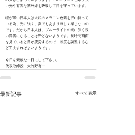
の大きさよって決まります。このメラニン色素が強
い光や有害な紫外線を吸収して目を守っています。
瞳が黒い日本人は大粒のメラニン色素を沢山持って
いる為、光に強く、夏でもあまり眩しく感じないの
です。だから日本人は、ブルーライトの光に強く視
力障害になることは殆どないようです。長時間画面
を見ていると目が疲労するので、照度を調整するな
ど工夫すればよいようです。
今日を素敵な一日にして下さい。
代表取締役　大竹野有一
すべて表示
最新記事