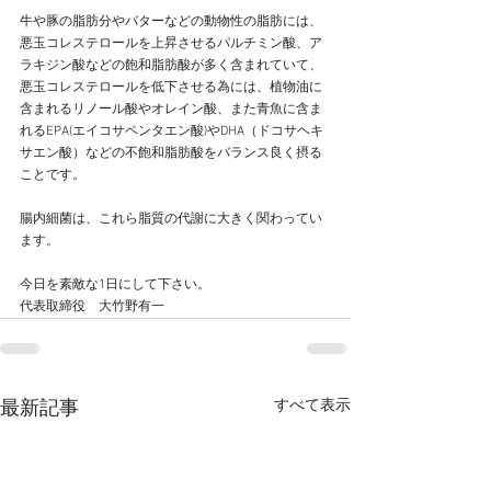
牛や豚の脂肪分やバターなどの動物性の脂肪には、
悪玉コレステロールを上昇させるパルチミン酸、ア
ラキジン酸などの飽和脂肪酸が多く含まれていて、
悪玉コレステロールを低下させる為には、植物油に
含まれるリノール酸やオレイン酸、また青魚に含ま
れるEPA(エイコサペンタエン酸)やDHA（ドコサヘキ
サエン酸）などの不飽和脂肪酸をバランス良く摂る
ことです。
腸内細菌は、これら脂質の代謝に大きく関わってい
ます。
今日を素敵な1日にして下さい。
代表取締役　大竹野有一
すべて表示
最新記事