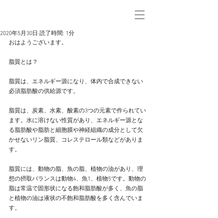
2020年5月30日
読了時間: 1分
おはようございます。
脂質とは？
脂質は、エネルギー源になり、体内で合成できない
必須脂肪酸の供給源です。
脂質は、炭素、水素、酸素の3つの元素で作られてい
ます。水に溶けない性質があり、エネルギー源とな
る脂肪酸や脂肪と細胞膜や神経組織の成分として欠
かせないリン脂質、コレステロール類などがありま
す。
脂質には、動物の脂、魚の脂、植物の油があり、理
想の摂取バランスは動物4、魚1、植物5です。動物の
脂は常温で固形状になる飽和脂肪酸が多く、魚の脂
と植物の油は液状の不飽和脂肪酸を多く含んでいま
す。