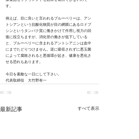
康食品もサプリメントも効果を期待できないので
す。
例えば、目に良いと言われるブルーベリーは、アン
トシアンという抗酸化物質が目の網膜にあるロドブ
シンというタンパク質に働きかけて作用し視力の回
復に役立ちますが、消化管の働きが低下している
と、ブルーベリーに含まれるアントシアニンは血中
にまでたどりつけません。逆に吸収されずに悪玉菌
によって腐敗されると悪循環が起き、健康を悪化さ
せる恐れもあります。
今日を素敵な一日にして下さい。
代表取締役　大竹野有一
すべて表示
最新記事