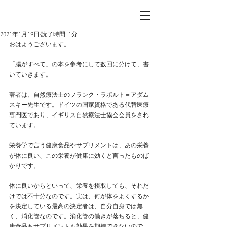
2021年1月19日
読了時間: 1分
おはようございます。
「腸がすべて」の本を参考にして数回に分けて、書
いていきます。
著者は、自然療法士のフランク・ラポルト＝アダム
スキー先生です。ドイツの国家資格である代替医療
専門医であり、イギリス自然療法士協会会員をされ
ています。
栄養学で言う健康食品やサプリメントは、あの栄養
が体に良い、この栄養が健康に効くと言ったものば
かりです。
体に良いからといって、栄養を摂取しても、それだ
けでは不十分なのです。実は、何が体をよくするか
を決定している最高の決定者は、自分自身では無
く、消化管なのです。消化管の働きが落ちると、健