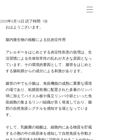
2020年5月16日
読了時間: 1分
おはようございます。
腸内微生物の核酸による抗炎症作用
アレルギーをはじめとする炎症性疾患の急増は、生
活習慣による生体恒常性の乱れが大きな原因となっ
ています。その環境的要因として、腸管をはじめと
する腸粘膜からの成分による刺激があります。
腸管の中でも小腸は、免疫機能の成熟に重要な環境
の場であり、粘膜固有層に配置された多量のリンパ
球に加えてパイエル板や孤立リンパ小節といった免
疫細胞の集まるリンパ組織が良く発達しており、腸
腔の自然免疫シグナルを感知する場となっていま
す。
そして、乳酸菌の核酸は、細胞内にある物質を貯蔵
する小胞の中の病原体を感知して自然免疫を作動さ