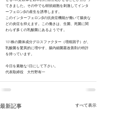
せるToll受容体を効率的に活性化させることが分かっ
てきました。その中でも樹状細胞を刺激してインタ
ーフェロンβの産生を誘導します。
このインターフェロンβの抗炎症機能が働いて腸炎な
どの炎症を抑えます。この働きは、生菌、死菌に関
わらず多くの乳酸菌にあるようです。
101株の菌体成分グロスファクター（増殖因子）が、
乳酸菌を驚異的に増やす、腸内細菌叢改善剤の特許
を持っています。
今日を素敵な1日にして下さい。
代表取締役　大竹野有一
すべて表示
最新記事