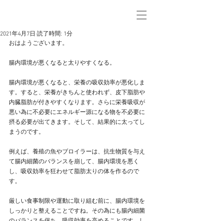
2021年4月7日
読了時間: 1分
おはようございます。
腸内環境が悪くなると太りやすくなる。
腸内環境が悪くなると、栄養の吸収効率が悪化しま
す。すると、栄養がきちんと使われず、皮下脂肪や
内臓脂肪が付きやすくなります。さらに栄養吸収が
悪い為に不必要にエネルギー源になる物を不必要に
摂る必要が出てきます。そして、結果的に太ってし
まうのです。
例えば、養殖の魚やブロイラーは、抗生物質を与え
て腸内細菌のバランスを崩して、腸内環境を悪く
し、吸収効率を狂わせて脂肪太りの体を作るので
す。
厳しい食事制限や運動に取り組む前に、腸内環境を
しっかりと整えることですね。その為にも腸内細菌