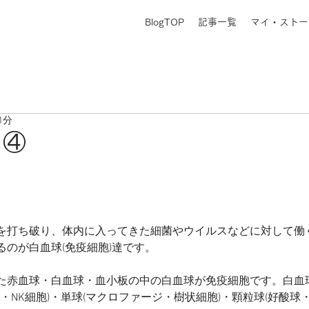
BlogTOP
記事一覧
マイ・ストー
1分
力④
を打ち破り、体内に入ってきた細菌やウイルスなどに対して働
のが白血球(免疫細胞)達です。
た赤血球・白血球・血小板の中の白血球が免疫細胞です。白血
胞・NK細胞)・単球(マクロファージ・樹状細胞)・顆粒球(好酸