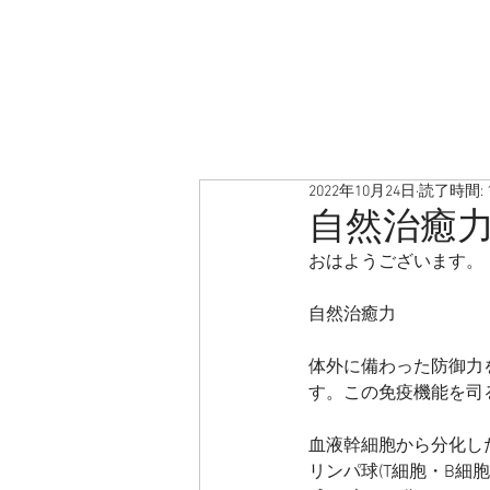
2022年10月24日
読了時間: 
自然治癒
おはようございます。
自然治癒力
体外に備わった防御力
す。この免疫機能を司る
血液幹細胞から分化し
リンパ球(T細胞・B細