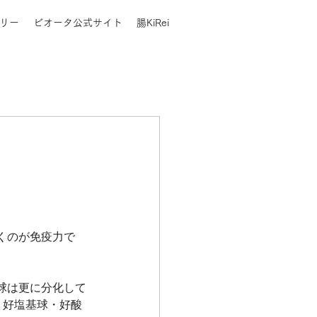
リー
ビオータ公式サイト
腸KiRei
くのが免疫力で
球は更に分化して
球・好塩基球・好酸